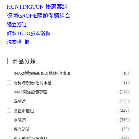
HUNTINGTON 優惠套組
德國GROHE龍頭促銷組合
獨立浴缸
訂製TOTO臉盆浴櫃
洗衣槽+櫃
商品分類
INAX地壁磁磚/保溫地磚/健康磚
(0)
廚房洗碗槽/吧台水槽
(8)
INAX衛浴設備專區
(114)
洗臉盆
(133)
臉盆浴櫃組
(226)
水龍頭
(346)
獨立浴缸
(33)
崁入式浴缸/按摩缸
(24)