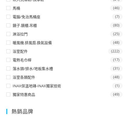
馬桶
(46)
電腦/免治馬桶座
(7)
鏡子.鏡櫃.吊櫃
(80)
淋浴拉門
(25)
暖風機.排風扇.換氣設備
(48)
浴室配件
(222)
電熱毛巾桿
(17)
落水頭/排水/地板集水槽
(31)
浴室各類配件
(48)
INAX保溫地磚-INAX獨家技術
(1)
獨家特惠商品
(49)
熱銷品牌