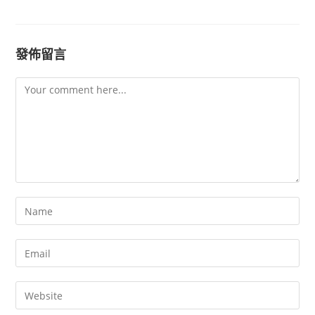
發佈留言
Comment
Enter
your
name
Enter
or
your
username
email
Enter
to
address
your
comment