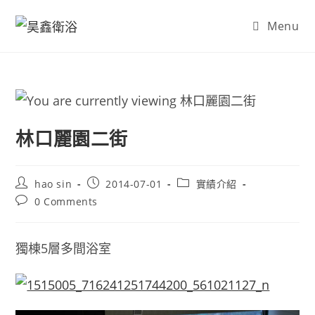
Skip
Menu
to
content
林口麗園二街
Post
Post
Post
hao sin
2014-07-01
實績介紹
author:
published:
category:
Post
0 Comments
comments:
獨棟5層多間浴室