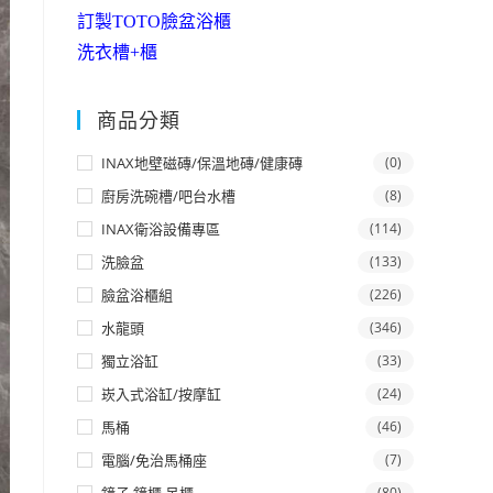
訂製TOTO臉盆浴櫃
洗衣槽+櫃
商品分類
INAX地壁磁磚/保溫地磚/健康磚
(0)
廚房洗碗槽/吧台水槽
(8)
INAX衛浴設備專區
(114)
洗臉盆
(133)
臉盆浴櫃組
(226)
水龍頭
(346)
獨立浴缸
(33)
崁入式浴缸/按摩缸
(24)
馬桶
(46)
電腦/免治馬桶座
(7)
(80)