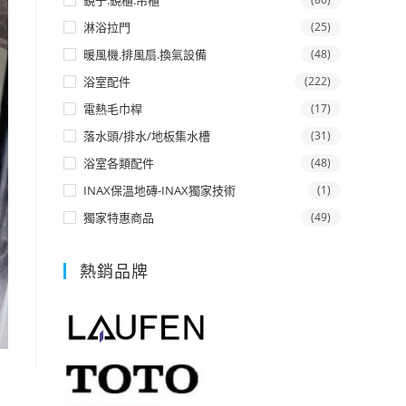
鏡子.鏡櫃.吊櫃
淋浴拉門
(25)
暖風機.排風扇.換氣設備
(48)
浴室配件
(222)
電熱毛巾桿
(17)
落水頭/排水/地板集水槽
(31)
浴室各類配件
(48)
INAX保溫地磚-INAX獨家技術
(1)
獨家特惠商品
(49)
熱銷品牌