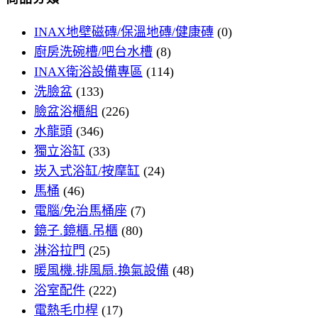
INAX地壁磁磚/保溫地磚/健康磚
(0)
廚房洗碗槽/吧台水槽
(8)
INAX衛浴設備專區
(114)
洗臉盆
(133)
臉盆浴櫃組
(226)
水龍頭
(346)
獨立浴缸
(33)
崁入式浴缸/按摩缸
(24)
馬桶
(46)
電腦/免治馬桶座
(7)
鏡子.鏡櫃.吊櫃
(80)
淋浴拉門
(25)
暖風機.排風扇.換氣設備
(48)
浴室配件
(222)
電熱毛巾桿
(17)