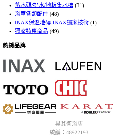
落水頭/排水/地板集水槽
(31)
浴室各類配件
(48)
INAX保溫地磚-INAX獨家技術
(1)
獨家特惠商品
(49)
熱銷品牌
昊鑫衛浴店
統編：48922193