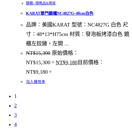
鏡櫃--規格品&現貨
KARAT單門鏡櫃NC4827G-48cm白色
品牌：美國KARAT 型號：NC4827G 白色 尺
寸：48*13*H75cm 材質：發泡板烤漆白色 鏡
櫃左鉸鏈，左開 ...
NT$
15,300
原始價格：
NT$15,300。
NT$
9,180
目前價格：
NT$9,180。
加入購物車
1
2
3
4