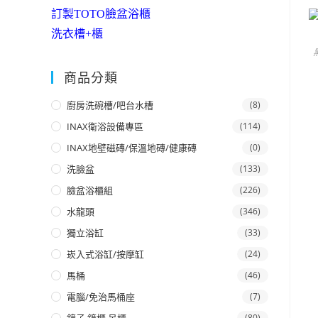
訂製TOTO臉盆浴櫃
洗衣槽+櫃
商品分類
廚房洗碗槽/吧台水槽
(8)
INAX衛浴設備專區
(114)
INAX地壁磁磚/保溫地磚/健康磚
(0)
洗臉盆
(133)
臉盆浴櫃組
(226)
水龍頭
(346)
獨立浴缸
(33)
崁入式浴缸/按摩缸
(24)
馬桶
(46)
電腦/免治馬桶座
(7)
(80)