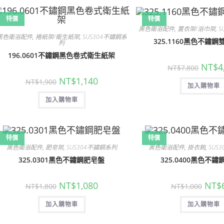
NT$4,700
多
種
款
特價
特價
式。
黑色衛浴配件
,
置衣架/浴巾架
,
S
可
黑色衛浴配件
,
捲紙架/衛生紙架
,
SUS304不鏽鋼系
在
325.1160黑色不鏽
列
產
品
196.0601不鏽鋼黑色卷式衛生紙架
頁
原
NT$
4
面
NT$
7,800
始
選
原
目
價
NT$
1,140
擇
NT$
1,900
始
前
加入購物車
格：
選
價
價
NT$7,
項
加入購物車
格：
格：
NT$1,900。
NT$1,140。
特價
特價
黑色衛浴配件
,
肥皂架
,
SUS304不鏽鋼系列
黑色衛浴配件
,
掛衣鉤
,
SUS
325.0301黑色不鏽鋼肥皂盤
325.0400黑色不
原
目
原
NT$
1,080
NT$
NT$
1,800
NT$
1,000
始
前
始
價
價
價
加入購物車
格：
格：
加入購物車
格：
NT$1,800。
NT$1,080。
NT$1