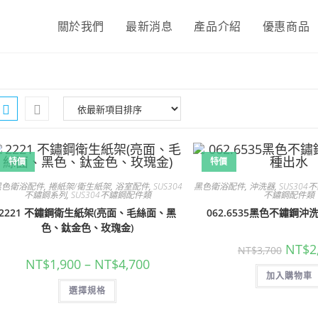
關於我們
最新消息
產品介紹
優惠商品
特價
特價
黑色衛浴配件
,
捲紙架/衛生紙架
,
浴室配件
,
SUS304
黑色衛浴配件
,
沖洗器
,
SUS30
不鏽鋼系列
,
SUS304不鏽鋼配件類
不鏽鋼配件類
2221 不鏽鋼衛生紙架(亮面、毛絲面、黑
062.6535黑色不鏽鋼沖
色、鈦金色、玫瑰金)
原
NT$
2
NT$
3,700
始
價
NT$
1,900
–
NT$
4,700
價
格
加入購物車
格：
範
此
NT$3,
選擇規格
圍：
產
NT$1,900
品
到
有