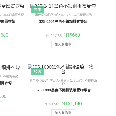
特價
US304不鏽鋼系列
黑色衛浴配件
,
掛衣鉤
,
SUS304不鏽鋼系列
鋼雙層置衣架
325.0401黑色不鏽鋼掛衣雙勾
目
原
目
,680
NT$
660
NT$
1,100
前
始
前
價
價
價
格：
加入購物車
格：
格：
800。
NT$4,680。
NT$1,100。
NT$660。
特價
304不鏽鋼系列
黑色衛浴配件
,
平台架/玻璃平台
,
SUS304不鏽鋼系
鏽鋼掛衣勾
列
325.1000黑色不鏽鋼玻璃置物平台
目
600
前
原
目
價
NT$
1,140
NT$
1,900
始
前
格：
價
價
,000。
NT$600。
加入購物車
格：
格：