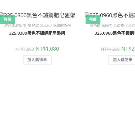
特價
特價
黑色衛浴配件
,
肥皂架
,
SUS304不鏽鋼系列
黑色衛浴配件
,
毛巾桿
,
SUS
325.0300黑色不鏽鋼肥皂盤架
325.0960黑色不鏽
原
目
原
NT$
1,080
NT$
2
NT$
1,800
NT$
4,200
始
前
始
價
價
價
加入購物車
格：
格：
加入購物車
格：
NT$1,800。
NT$1,080。
NT$4,