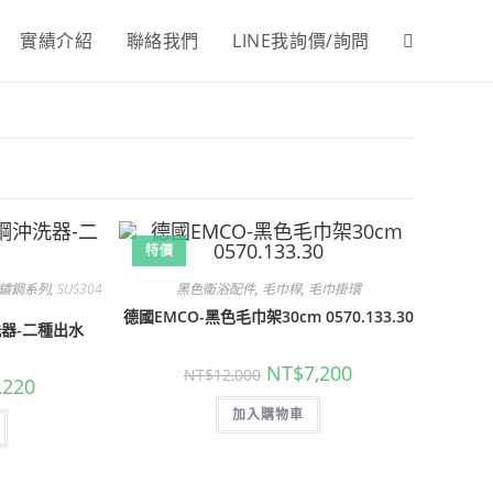
實績介紹
聯絡我們
LINE我詢價/詢問
Toggle
website
search
特價
4不鏽鋼系列
,
SUS304
黑色衛浴配件
,
毛巾桿
,
毛巾掛環
德國EMCO-黑色毛巾架30cm 0570.133.30
洗器-二種出水
原
目
NT$
7,200
NT$
12,000
目
,220
始
前
前
價
價
價
加入購物車
格：
格：
格：
NT$12,000。
NT$7,200。
700。
NT$2,220。