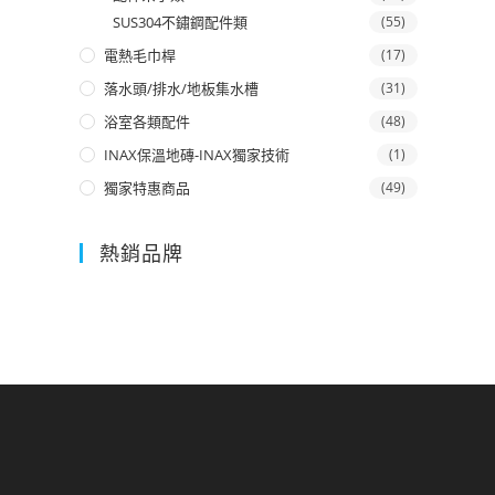
SUS304不鏽鋼配件類
(55)
電熱毛巾桿
(17)
落水頭/排水/地板集水槽
(31)
浴室各類配件
(48)
INAX保溫地磚-INAX獨家技術
(1)
獨家特惠商品
(49)
熱銷品牌