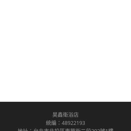
昊鑫衛浴店
統編：48922193