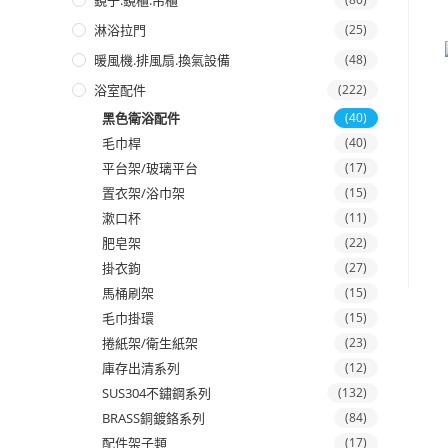
鏡子.鏡櫃.吊櫃
淋浴拉門
(25)
暖風機.排風扇.換氣設備
(48)
浴室配件
(222)
黑色衛浴配件
(40)
毛巾桿
(40)
平台架/玻璃平台
(17)
置衣架/浴巾架
(15)
漱口杯
(11)
肥皂架
(22)
掛衣鉤
(27)
馬桶刷架
(15)
毛巾掛環
(15)
捲紙架/衛生紙架
(23)
庫存出清系列
(12)
SUS304不鏽鋼系列
(132)
BRASS銅鍍鉻系列
(84)
配件架子類
(17)