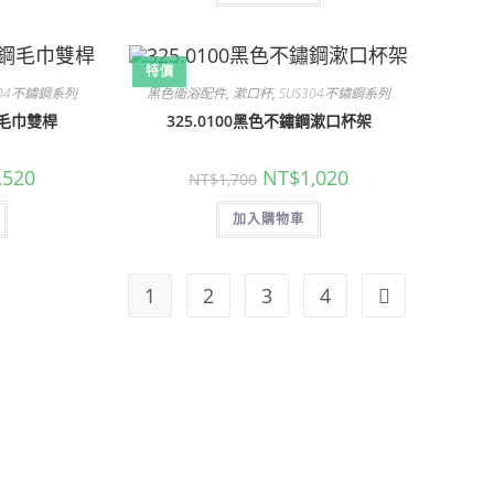
NT$1,900。
NT$1,140。
特價
304不鏽鋼系列
黑色衛浴配件
,
漱口杯
,
SUS304不鏽鋼系列
鋼毛巾雙桿
325.0100黑色不鏽鋼漱口杯架
目
原
目
,520
NT$
1,020
NT$
1,700
前
始
前
價
價
價
格：
加入購物車
格：
格：
200。
NT$2,520。
NT$1,700。
NT$1,020。
1
2
3
4