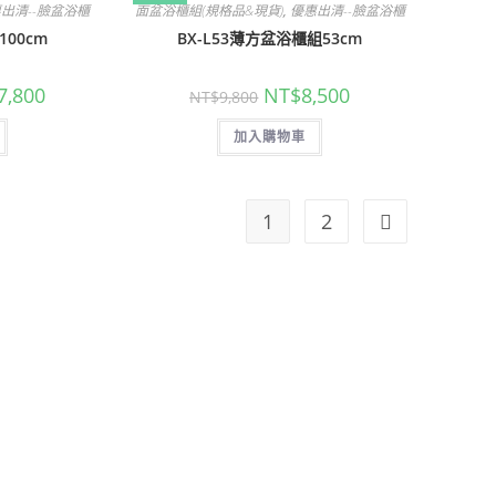
出清--臉盆浴櫃
面盆浴櫃組(規格品&現貨)
,
優惠出清--臉盆浴櫃
100cm
BX-L53薄方盆浴櫃組53cm
目
原
目
7,800
NT$
8,500
NT$
9,800
前
始
前
價
價
價
格：
加入購物車
格：
格：
,600。
NT$17,800。
NT$9,800。
NT$8,500。
1
2