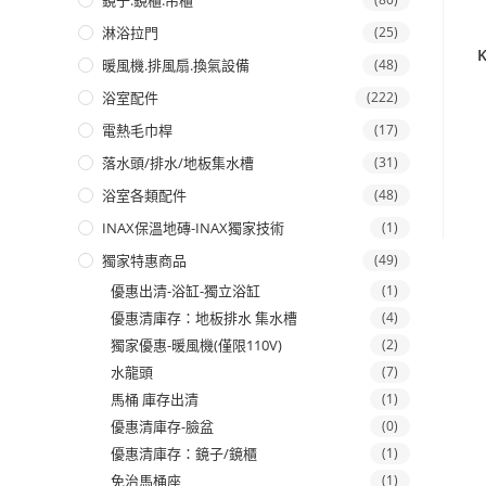
鏡子.鏡櫃.吊櫃
淋浴拉門
(25)
暖風機.排風扇.換氣設備
(48)
浴室配件
(222)
電熱毛巾桿
(17)
落水頭/排水/地板集水槽
(31)
浴室各類配件
(48)
INAX保溫地磚-INAX獨家技術
(1)
獨家特惠商品
(49)
優惠出清-浴缸-獨立浴缸
(1)
優惠清庫存：地板排水 集水槽
(4)
獨家優惠-暖風機(僅限110V)
(2)
水龍頭
(7)
馬桶 庫存出清
(1)
優惠清庫存-臉盆
(0)
優惠清庫存：鏡子/鏡櫃
(1)
免治馬桶座
(1)