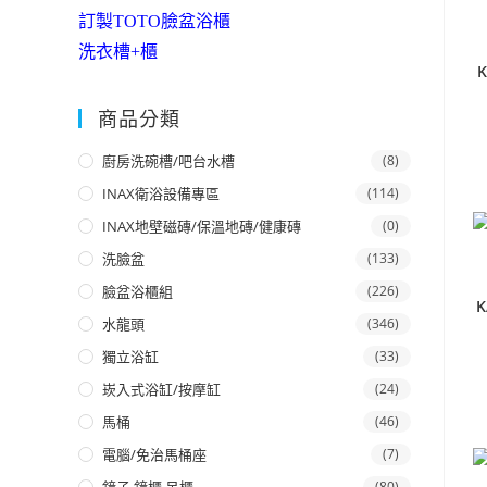
訂製TOTO臉盆浴櫃
洗衣槽+櫃
商品分類
廚房洗碗槽/吧台水槽
(8)
INAX衛浴設備專區
(114)
INAX地壁磁磚/保溫地磚/健康磚
(0)
洗臉盆
(133)
臉盆浴櫃組
(226)
K
水龍頭
(346)
獨立浴缸
(33)
崁入式浴缸/按摩缸
(24)
馬桶
(46)
電腦/免治馬桶座
(7)
(80)