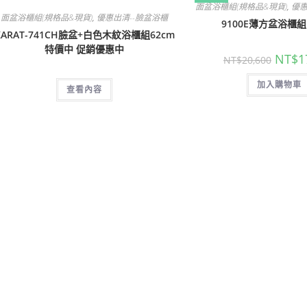
面盆浴櫃組(規格品&現貨)
,
優惠
面盆浴櫃組(規格品&現貨)
,
優惠出清--臉盆浴櫃
9100E薄方盆浴櫃組
KARAT-741CH臉盆+白色木紋浴櫃組62cm
特價中 促銷優惠中
原
NT$
1
NT$
20,600
始
價
加入購物車
格：
查看內容
NT$20