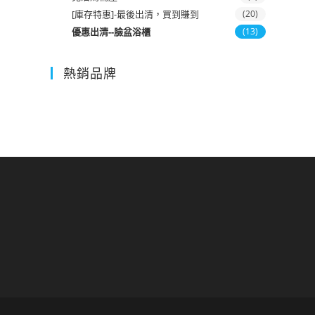
[庫存特惠]-最後出清，買到賺到
(20)
優惠出清--臉盆浴櫃
(13)
熱銷品牌