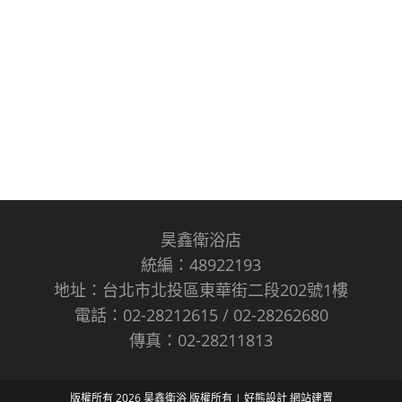
昊鑫衛浴店
統編：48922193
地址：台北市北投區東華街二段202號1樓
電話：02-28212615 / 02-28262680
傳真：02-28211813
版權所有 2026 昊鑫衛浴 版權所有 |
好熊設計
網站建置