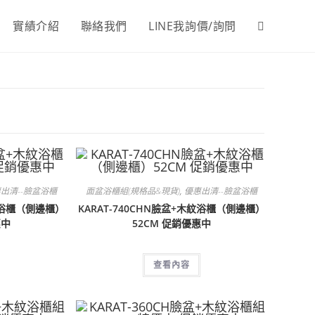
實績介紹
聯絡我們
LINE我詢價/詢問
Toggle
website
search
出清--臉盆浴櫃
面盆浴櫃組(規格品&現貨)
,
優惠出清--臉盆浴櫃
木紋浴櫃（側邊櫃）
KARAT-740CHN臉盆+木紋浴櫃（側邊櫃）
惠中
52CM 促銷優惠中
查看內容