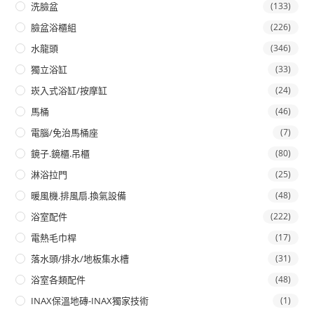
洗臉盆
(133)
臉盆浴櫃組
(226)
水龍頭
(346)
獨立浴缸
(33)
崁入式浴缸/按摩缸
(24)
馬桶
(46)
電腦/免治馬桶座
(7)
鏡子.鏡櫃.吊櫃
(80)
淋浴拉門
(25)
暖風機.排風扇.換氣設備
(48)
浴室配件
(222)
電熱毛巾桿
(17)
落水頭/排水/地板集水槽
(31)
浴室各類配件
(48)
INAX保溫地磚-INAX獨家技術
(1)