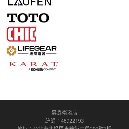
昊鑫衛浴店
統編：48922193
地址：台北市北投區東華街二段202號1樓