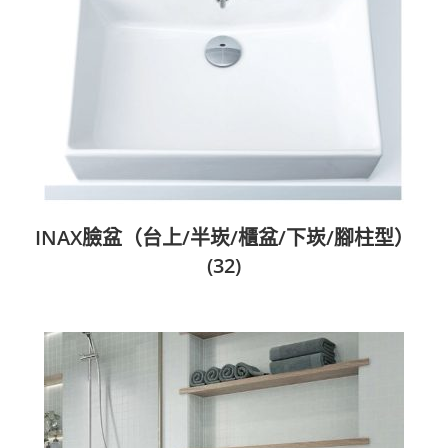
INAX臉盆（台上/半崁/櫃盆/下崁/腳柱型）
(32)