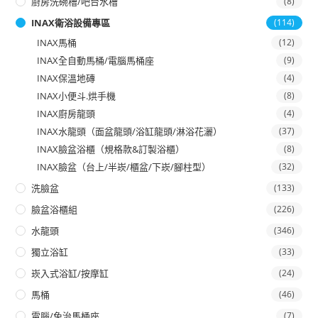
廚房洗碗槽/吧台水槽
(8)
INAX衛浴設備專區
(114)
INAX馬桶
(12)
INAX全自動馬桶/電腦馬桶座
(9)
INAX保溫地磚
(4)
INAX小便斗.烘手機
(8)
INAX廚房龍頭
(4)
INAX水龍頭（面盆龍頭/浴缸龍頭/淋浴花灑）
(37)
INAX臉盆浴櫃（規格款&訂製浴櫃）
(8)
INAX臉盆（台上/半崁/櫃盆/下崁/腳柱型）
(32)
洗臉盆
(133)
臉盆浴櫃組
(226)
水龍頭
(346)
獨立浴缸
(33)
崁入式浴缸/按摩缸
(24)
馬桶
(46)
電腦/免治馬桶座
(7)