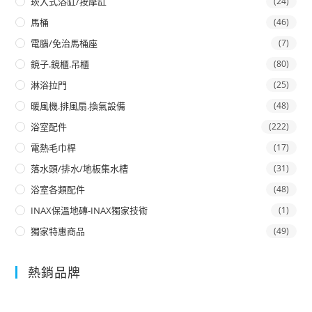
崁入式浴缸/按摩缸
(24)
馬桶
(46)
電腦/免治馬桶座
(7)
鏡子.鏡櫃.吊櫃
(80)
淋浴拉門
(25)
暖風機.排風扇.換氣設備
(48)
浴室配件
(222)
電熱毛巾桿
(17)
落水頭/排水/地板集水槽
(31)
浴室各類配件
(48)
INAX保溫地磚-INAX獨家技術
(1)
獨家特惠商品
(49)
熱銷品牌