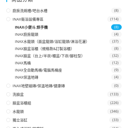
廚房洗碗槽/吧台水槽
(8)
INAX衛浴設備專區
(114)
INAX小便斗.烘手機
(8)
INAX廚房龍頭
(4)
INAX水龍頭（面盆龍頭/浴缸龍頭/淋浴花灑）
(37)
INAX臉盆浴櫃（規格款&訂製浴櫃）
(8)
INAX臉盆（台上/半崁/櫃盆/下崁/腳柱型）
(32)
INAX馬桶
(12)
INAX全自動馬桶/電腦馬桶座
(9)
INAX保溫地磚
(4)
INAX地壁磁磚/保溫地磚/健康磚
(0)
洗臉盆
(133)
臉盆浴櫃組
(226)
水龍頭
(346)
獨立浴缸
(33)