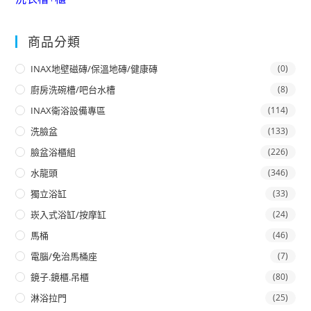
商品分類
INAX地壁磁磚/保溫地磚/健康磚
(0)
廚房洗碗槽/吧台水槽
(8)
INAX衛浴設備專區
(114)
洗臉盆
(133)
臉盆浴櫃組
(226)
水龍頭
(346)
獨立浴缸
(33)
崁入式浴缸/按摩缸
(24)
馬桶
(46)
電腦/免治馬桶座
(7)
鏡子.鏡櫃.吊櫃
(80)
淋浴拉門
(25)