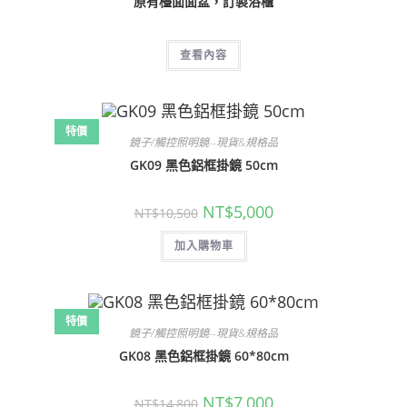
原有檯面面盆，訂製浴櫃
查看內容
特價
鏡子/觸控照明鏡--現貨&規格品
GK09 黑色鋁框掛鏡 50cm
原
目
NT$
5,000
NT$
10,500
始
前
價
價
加入購物車
格：
格：
NT$10,500。
NT$5,000。
特價
鏡子/觸控照明鏡--現貨&規格品
GK08 黑色鋁框掛鏡 60*80cm
原
目
NT$
7,000
NT$
14,800