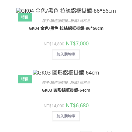
特價
鏡子/觸控照明鏡--現貨&規格品
GK04 金色/黑色 拉絲鋁框掛鏡-86*56cm
原
目
NT$
7,000
NT$
14,800
始
前
價
價
加入購物車
格：
格：
NT$14,800。
NT$7,000。
特價
鏡子/觸控照明鏡--現貨&規格品
GK03 圓形鋁框掛鏡-64cm
原
目
NT$
6,680
NT$
14,000
始
前
價
價
加入購物車
格：
格：
NT$14,000。
NT$6,680。