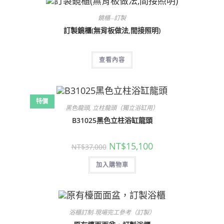
鏡櫃--訂製
訂製鏡櫃(無背板做法,間接照明)
查看內容
特價
黑色龍頭
,
立柱龍頭（獨立浴缸用）
B31025黑色立柱浴缸龍頭
原
目
NT$
15,100
NT$
37,000
始
前
價
價
加入購物車
格：
格：
NT$37,000。
NT$15,100。
浴櫃訂制-現場完工參考（訂製）