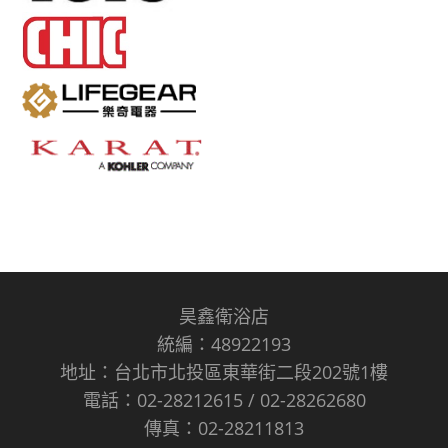
昊鑫衛浴店
統編：48922193
地址：台北市北投區東華街二段202號1樓
電話：02-28212615 / 02-28262680
傳真：02-28211813