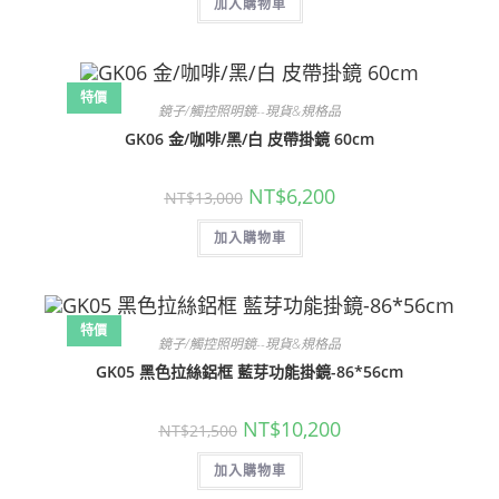
加入購物車
格：
格：
NT$11,500。
NT$5,500。
特價
鏡子/觸控照明鏡--現貨&規格品
GK06 金/咖啡/黑/白 皮帶掛鏡 60cm
原
目
NT$
6,200
NT$
13,000
始
前
價
價
加入購物車
格：
格：
NT$13,000。
NT$6,200。
特價
鏡子/觸控照明鏡--現貨&規格品
GK05 黑色拉絲鋁框 藍芽功能掛鏡-86*56cm
原
目
NT$
10,200
NT$
21,500
始
前
價
價
加入購物車
格：
格：
NT$21,500。
NT$10,200。