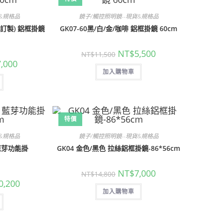
貨&規格品
鏡子/觸控照明鏡--現貨&規格品
色為訂製) 鋁框掛鏡
GK07-60黑/白/金/咖啡 鋁框掛鏡 60cm
原
目
NT$
5,500
NT$
11,500
始
前
目
7,000
價
價
前
加入購物車
格：
格：
價
NT$11,500。
NT$5,500。
格：
,800。
NT$7,000。
特價
貨&規格品
鏡子/觸控照明鏡--現貨&規格品
藍芽功能掛
GK04 金色/黑色 拉絲鋁框掛鏡-86*56cm
原
目
NT$
7,000
NT$
14,800
始
前
目
0,200
價
價
前
加入購物車
格：
格：
價
NT$14,800。
NT$7,000。
格：
,500。
NT$10,200。