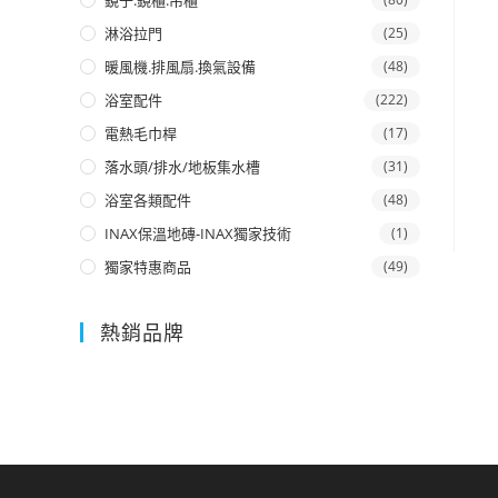
鏡子.鏡櫃.吊櫃
淋浴拉門
(25)
暖風機.排風扇.換氣設備
(48)
浴室配件
(222)
電熱毛巾桿
(17)
落水頭/排水/地板集水槽
(31)
浴室各類配件
(48)
INAX保溫地磚-INAX獨家技術
(1)
獨家特惠商品
(49)
熱銷品牌