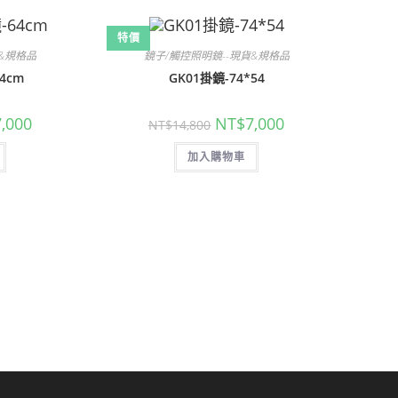
特價
貨&規格品
鏡子/觸控照明鏡--現貨&規格品
4cm
GK01掛鏡-74*54
目
原
目
7,000
NT$
7,000
NT$
14,800
前
始
前
價
價
價
格：
加入購物車
格：
格：
,800。
NT$7,000。
NT$14,800。
NT$7,000。