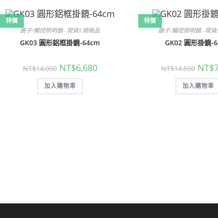
特價
特價
鏡子/觸控照明鏡--現貨&規格品
鏡子/觸控照明鏡--現
GK03 圓形鋁框掛鏡-64cm
GK02 圓形掛鏡-6
原
目
原
NT$
6,680
NT$
NT$
14,000
NT$
14,800
始
前
始
價
價
價
加入購物車
格：
格：
加入購物車
格：
NT$14,000。
NT$6,680。
NT$14