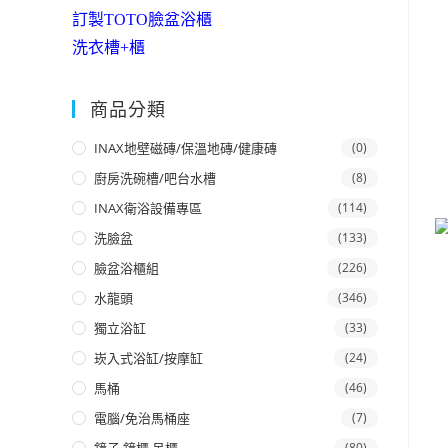
訂製TOTO臉盆浴櫃
洗衣槽+櫃
商品分類
INAX地壁磁磚/保溫地磚/健康磚
(0)
廚房洗碗槽/吧台水槽
(8)
INAX衛浴設備專區
(114)
洗臉盆
(133)
臉盆浴櫃組
(226)
水龍頭
(346)
獨立浴缸
(33)
崁入式浴缸/按摩缸
(24)
馬桶
(46)
電腦/免治馬桶座
(7)
(80)