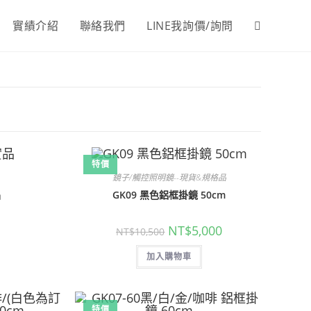
實績介紹
聯絡我們
LINE我詢價/詢問
Toggle
website
search
特價
鏡子/觸控照明鏡--現貨&規格品
品
GK09 黑色鋁框掛鏡 50cm
原
目
NT$
5,000
NT$
10,500
始
前
價
價
加入購物車
格：
格：
NT$10,500。
NT$5,000。
特價