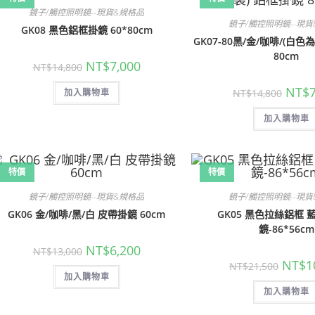
鏡子/觸控照明鏡--現貨&規格品
鏡子/觸控照明鏡--現
GK08 黑色鋁框掛鏡 60*80cm
GK07-80黑/金/咖啡/(白
80cm
原
目
NT$
7,000
NT$
14,800
始
前
價
價
原
NT$
NT$
14,800
加入購物車
格：
格：
始
NT$14,800。
NT$7,000。
價
加入購物車
格：
NT$14
特價
特價
鏡子/觸控照明鏡--現貨&規格品
鏡子/觸控照明鏡--現
GK06 金/咖啡/黑/白 皮帶掛鏡 60cm
GK05 黑色拉絲鋁框 
鏡-86*56cm
原
目
NT$
6,200
NT$
13,000
始
前
原
NT$
1
NT$
21,500
價
價
始
加入購物車
格：
格：
價
NT$13,000。
NT$6,200。
加入購物車
格：
NT$21