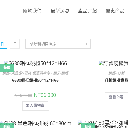
關於我們
最新消息
產品介紹
優惠商品
依最新項目排序
特價
鏡櫃--規格品&現貨
,
優惠清庫存：鏡子/鏡櫃
鏡櫃--訂製
6630鋁框鏡櫃50*12*H66
訂製鏡櫃實
原
目
NT$
6,000
NT$
7,200
查看內容
始
前
價
價
加入購物車
格：
格：
NT$7,200。
NT$6,000。
特價
特價