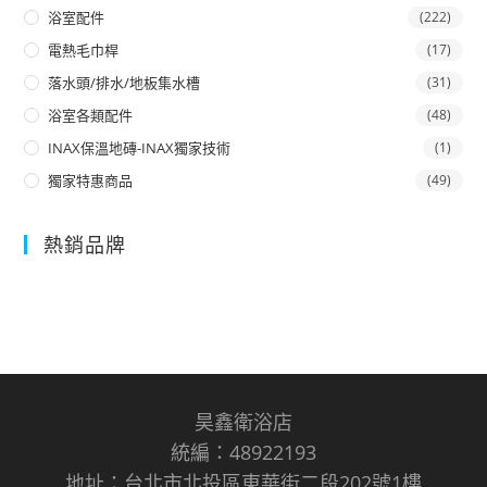
浴室配件
(222)
電熱毛巾桿
(17)
落水頭/排水/地板集水槽
(31)
浴室各類配件
(48)
INAX保溫地磚-INAX獨家技術
(1)
獨家特惠商品
(49)
熱銷品牌
昊鑫衛浴店
統編：48922193
地址：台北市北投區東華街二段202號1樓