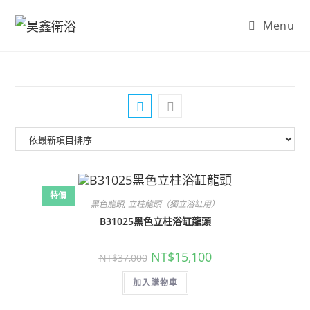
Skip
Menu
to
content
特價
黑色龍頭
,
立柱龍頭（獨立浴缸用）
B31025黑色立柱浴缸龍頭
原
目
NT$
15,100
NT$
37,000
始
前
價
價
加入購物車
格：
格：
NT$37,000。
NT$15,100。