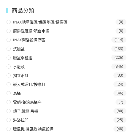
商品分類
INAX地壁磁磚/保溫地磚/健康磚
(0)
廚房洗碗槽/吧台水槽
(8)
INAX衛浴設備專區
(114)
洗臉盆
(133)
臉盆浴櫃組
(226)
水龍頭
(346)
獨立浴缸
(33)
崁入式浴缸/按摩缸
(24)
馬桶
(46)
電腦/免治馬桶座
(7)
鏡子.鏡櫃.吊櫃
(80)
淋浴拉門
(25)
暖風機.排風扇.換氣設備
(48)