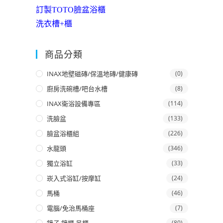
訂製TOTO臉盆浴櫃
洗衣槽+櫃
商品分類
INAX地壁磁磚/保溫地磚/健康磚
(0)
廚房洗碗槽/吧台水槽
(8)
INAX衛浴設備專區
(114)
洗臉盆
(133)
臉盆浴櫃組
(226)
水龍頭
(346)
獨立浴缸
(33)
崁入式浴缸/按摩缸
(24)
馬桶
(46)
電腦/免治馬桶座
(7)
(80)