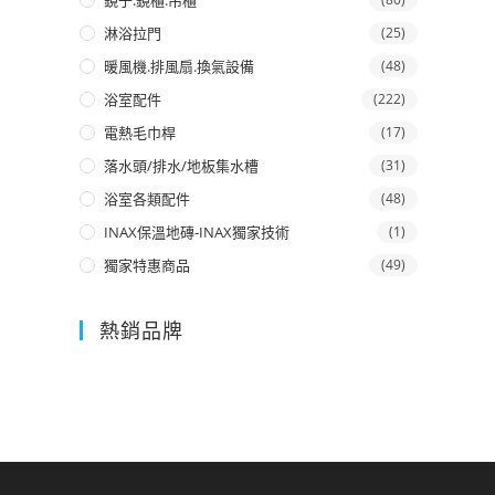
鏡子.鏡櫃.吊櫃
淋浴拉門
(25)
暖風機.排風扇.換氣設備
(48)
浴室配件
(222)
電熱毛巾桿
(17)
落水頭/排水/地板集水槽
(31)
浴室各類配件
(48)
INAX保溫地磚-INAX獨家技術
(1)
獨家特惠商品
(49)
熱銷品牌