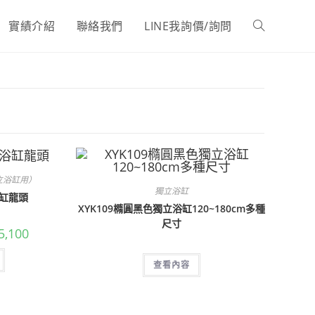
實績介紹
聯絡我們
LINE我詢價/詢問
Toggle
website
search
立浴缸用）
獨立浴缸
浴缸龍頭
XYK109橢圓黑色獨立浴缸120~180cm多種
尺寸
目
5,100
前
價
格：
查看內容
,000。
NT$15,100。