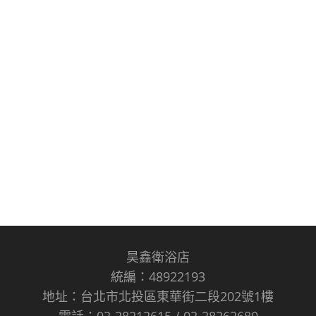
昊鑫衛浴店
統編：48922193
地址：台北市北投區東華街二段202號1樓