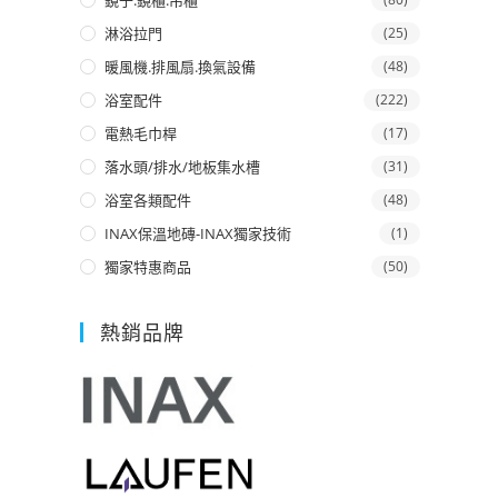
鏡子.鏡櫃.吊櫃
淋浴拉門
(25)
暖風機.排風扇.換氣設備
(48)
浴室配件
(222)
電熱毛巾桿
(17)
落水頭/排水/地板集水槽
(31)
浴室各類配件
(48)
INAX保溫地磚-INAX獨家技術
(1)
獨家特惠商品
(50)
熱銷品牌