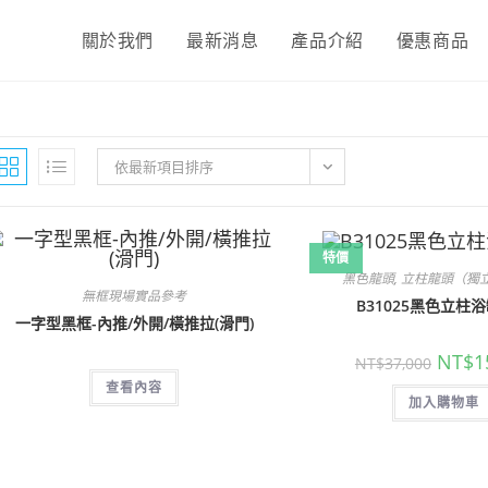
關於我們
最新消息
產品介紹
優惠商品
依最新項目排序
特價
黑色龍頭
,
立柱龍頭（獨
無框現場實品參考
B31025黑色立柱
一字型黑框-內推/外開/橫推拉(滑門)
原
NT$
1
NT$
37,000
始
查看內容
價
加入購物車
格：
NT$37