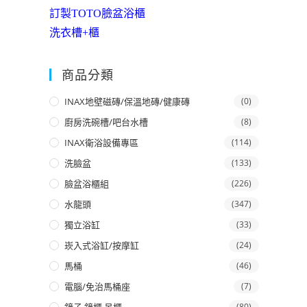
訂製TOTO臉盆浴櫃
洗衣槽+櫃
商品分類
INAX地壁磁磚/保溫地磚/健康磚
(0)
廚房洗碗槽/吧台水槽
(8)
INAX衛浴設備專區
(114)
洗臉盆
(133)
臉盆浴櫃組
(226)
水龍頭
(347)
獨立浴缸
(33)
崁入式浴缸/按摩缸
(24)
馬桶
(46)
電腦/免治馬桶座
(7)
(80)