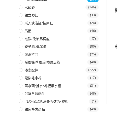
水龍頭
(346)
獨立浴缸
(33)
崁入式浴缸/按摩缸
(24)
馬桶
(46)
電腦/免治馬桶座
(7)
鏡子.鏡櫃.吊櫃
(80)
淋浴拉門
(25)
暖風機.排風扇.換氣設備
(48)
浴室配件
(222)
電熱毛巾桿
(17)
落水頭/排水/地板集水槽
(31)
浴室各類配件
(48)
INAX保溫地磚-INAX獨家技術
(1)
獨家特惠商品
(49)