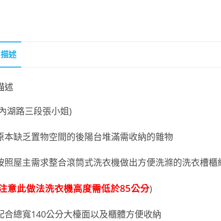
描述
描述
(內湖路三段張小姐)
原本缺乏置物空間的後陽台堆滿需收納的雜物
按照屋主需求整合滾筒式洗衣機做出方便洗滌的洗衣槽櫃
注意此做法洗衣機高度需低於85公分
)
配合總寬140公分大檯面以及櫃體方便收納