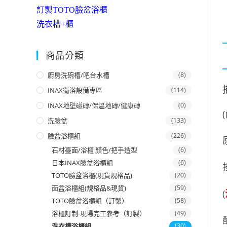
訂製TOTO臉盆浴櫃
洗衣槽+櫃
商品分類
廚房洗碗槽/吧台水槽
(8)
INAX衛浴設備專區
(114)
INAX地壁磁磚/保溫地磚/健康磚
(0)
洗臉盆
(133)
臉盆浴櫃組
(226)
石材臺面/浴櫃 顏色/把手造型
(6)
日本INAX臉盆浴櫃組
(6)
TOTO臉盆浴櫃(現貨規格品)
(20)
面盆浴櫃組(規格品&現貨)
(59)
(
TOTO臉盆浴櫃組（訂製）
(58)
浴櫃訂制-現場完工參考（訂製）
(49)
洗衣槽浴櫃組
(30)