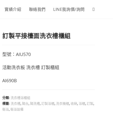
實績介紹
聯絡我們
LINE我詢價/詢問
Toggle
website
訂製平接檯面洗衣槽櫃組
search
型號：AIU570
活動洗衣板 洗衣槽 訂製櫃組
AI690B
分類:
洗衣槽浴櫃組
標籤:
洗衣槽
,
陽台
,
陽洗槽
,
訂製浴櫃
,
洗衣機櫃
,
收納
,
浴櫃
,
訂製
,
衛浴
,
衛浴設備