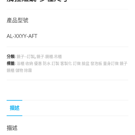
產品型號
AL-XXYY-AFT
分類:
鏡子--訂製
,
鏡子.鏡櫃.吊櫃
標籤:
浴櫃 收納 優惠 防水 訂製 客製化 訂做 臉盆 發泡板 量身訂做 鏡子
鏡櫃 儲物 除霧
描述
描述