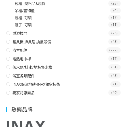
鏡櫃--規格品&現貨
(28)
吊櫃/置物櫃
(4)
鏡櫃--訂製
(17)
鏡子--訂製
(11)
淋浴拉門
(25)
暖風機.排風扇.換氣設備
(48)
浴室配件
(222)
電熱毛巾桿
(17)
落水頭/排水/地板集水槽
(31)
浴室各類配件
(48)
INAX保溫地磚-INAX獨家技術
(1)
獨家特惠商品
(49)
熱銷品牌