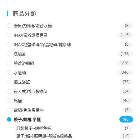
商品分類
廚房洗碗槽/吧台水槽
(8)
INAX衛浴設備專區
(115)
INAX地壁磁磚/保溫地磚/健康磚
(0)
洗臉盆
(133)
臉盆浴櫃組
(226)
水龍頭
(346)
獨立浴缸
(33)
崁入式浴缸/按摩缸
(24)
馬桶
(46)
電腦/免治馬桶座
(7)
鏡子.鏡櫃.吊櫃
(80)
訂製鏡子--鋁框色板
(1)
鏡子/觸控照明鏡--現貨&規格品
(19)