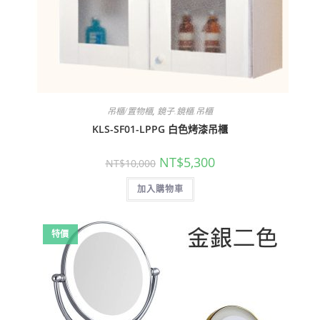
吊櫃/置物櫃
,
鏡子.鏡櫃.吊櫃
KLS-SF01-LPPG 白色烤漆吊櫃
原
目
NT$
5,300
NT$
10,000
始
前
價
價
加入購物車
格：
格：
NT$10,000。
NT$5,300。
特價