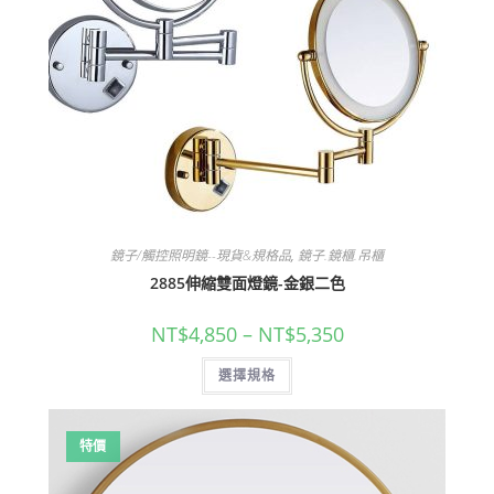
鏡子/觸控照明鏡--現貨&規格品
,
鏡子.鏡櫃.吊櫃
2885伸縮雙面燈鏡-金銀二色
價
NT$
4,850
–
NT$
5,350
格
範
此
選擇規格
圍：
產
NT$4,850
品
到
有
NT$5,350
多
種
特價
款
式。
可