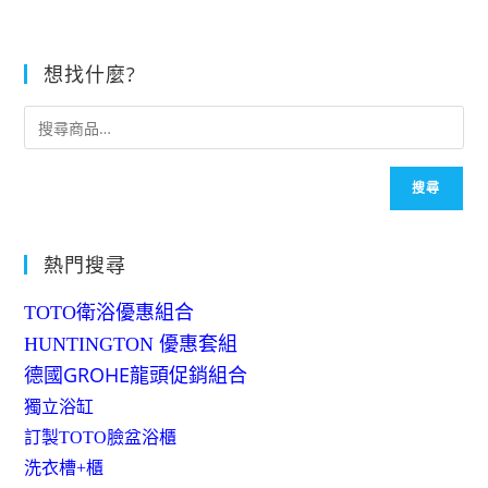
有
NT$3,850
多
種
款
式。
想找什麼?
可
在
產
品
頁
面
選
擇
搜尋
選
項
熱門搜尋
TOTO衛浴優惠組合
HUNTINGTON 優惠套組
德國GROHE龍頭促銷組合
獨立浴缸
訂製TOTO臉盆浴櫃
洗衣槽+櫃