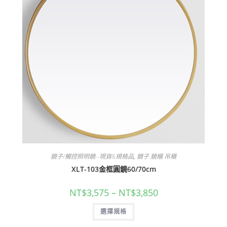
在
產
品
頁
面
選
擇
選
項
鏡子/觸控照明鏡--現貨&規格品
,
鏡子.鏡櫃.吊櫃
XLT-103金框圓鏡60/70cm
價
NT$
3,575
–
NT$
3,850
格
範
此
選擇規格
圍：
產
NT$3,575
品
到