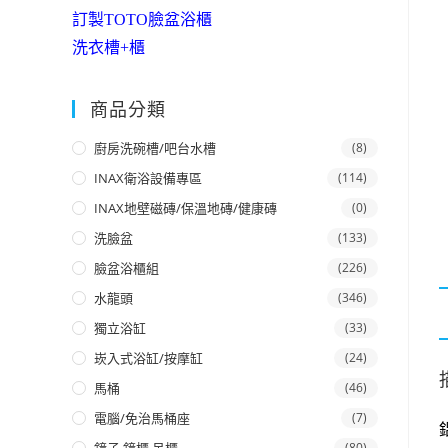
訂製TOTO臉盆浴櫃
洗衣槽+櫃
商品分類
廚房洗碗槽/吧台水槽
(8)
INAX衛浴設備專區
(114)
INAX地壁磁磚/保溫地磚/健康磚
(0)
洗臉盆
(133)
臉盆浴櫃組
(226)
水龍頭
(346)
獨立浴缸
(33)
崁入式浴缸/按摩缸
(24)
馬桶
(46)
電腦/免治馬桶座
(7)
(80)