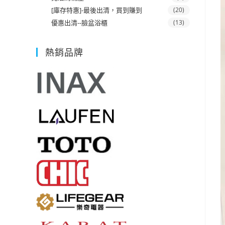
[庫存特惠]-最後出清，買到賺到
(20)
優惠出清--臉盆浴櫃
(13)
熱銷品牌