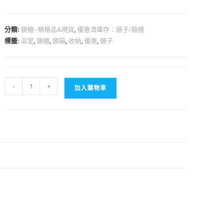
分類:
鏡櫃--規格品&現貨
,
優惠清庫存：鏡子/鏡櫃
標籤:
浴室
,
鏡櫃
,
鏡箱
,
收納
,
優惠
,
鏡子
6630
-
+
加入購物車
鋁
框
鏡
櫃
50*12*H66
數
量