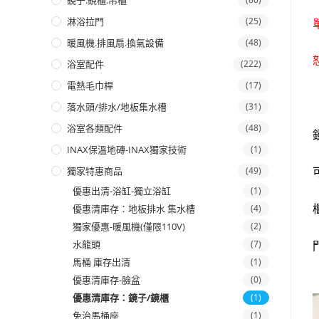
鏡子.鏡櫃.吊櫃
淋浴拉門
(25)
暖風機.排風扇.換氣設備
(48)
浴室配件
(222)
電熱毛巾桿
(17)
落水頭/排水/地板集水槽
(31)
浴室各類配件
(48)
INAX保溫地磚-INAX獨家技術
(1)
獨家特惠商品
(49)
優惠出清-浴缸-獨立浴缸
(1)
優惠清庫存：地板排水 集水槽
(4)
獨家優惠-暖風機(僅限110V)
(2)
水龍頭
(7)
馬桶 庫存出清
(1)
優惠清庫存-臉盆
(0)
優惠清庫存：鏡子/鏡櫃
(1)
免治馬桶座
(1)