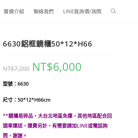
實績介紹
聯絡我們
LINE我詢價/詢問
Toggle
website
6630鋁框鏡櫃50*12*H66
search
NT$
6,000
原
目
NT$
7,200
始
前
價
價
格：
格：
NT$7,200。
NT$6,000。
型號：6630
尺寸：50*12*H66cm
**鏡櫃易碎品，大台北地區免運，其他地區配合回
頭車運送，運費另計，有需要請加LINE或電話詢
問，謝謝。