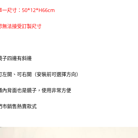
單一尺寸：50*12*H66cm
恕無法接受訂製尺寸
鏡子四邊有斜邊
可左開、可右開（安裝前可選擇方向）
櫃內背面也是鏡子，使用非常方便
門市銷售熱賣款式