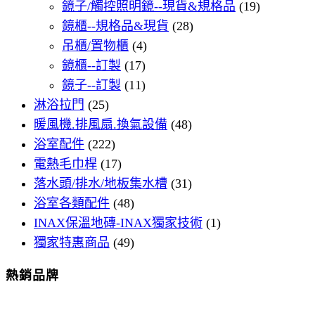
鏡子/觸控照明鏡--現貨&規格品
(19)
鏡櫃--規格品&現貨
(28)
吊櫃/置物櫃
(4)
鏡櫃--訂製
(17)
鏡子--訂製
(11)
淋浴拉門
(25)
暖風機.排風扇.換氣設備
(48)
浴室配件
(222)
電熱毛巾桿
(17)
落水頭/排水/地板集水槽
(31)
浴室各類配件
(48)
INAX保溫地磚-INAX獨家技術
(1)
獨家特惠商品
(49)
熱銷品牌