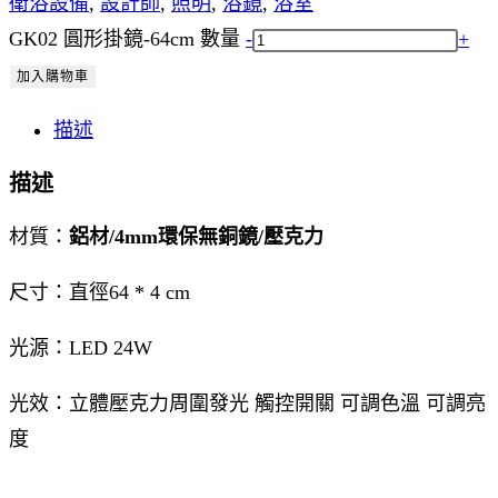
衛浴設備
,
設計師
,
照明
,
浴鏡
,
浴室
GK02 圓形掛鏡-64cm 數量
-
+
加入購物車
描述
描述
材質：
鋁材/4mm環保無銅鏡/壓克力
尺寸：直徑64 * 4 cm
光源：LED 24W
光效：立體壓克力周圍發光 觸控開關 可調色溫 可調亮
度