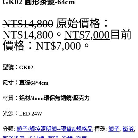
GK02 圓形掛鏡-64cm
NT$
14,800
原始價格：
NT$14,800。
NT$
7,000
目前
價格：NT$7,000。
型號：GK02
尺寸：直徑64*4cm
材質：
鋁材/4mm環保無銅鏡/壓克力
光源：LED 24W
分類:
鏡子/觸控照明鏡--現貨&規格品
標籤:
鏡子
,
衛浴
,