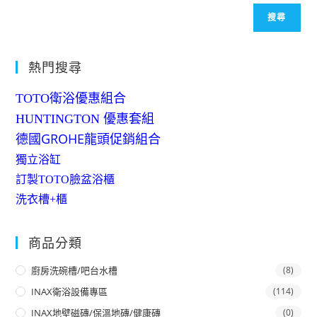
搜尋
熱門搜尋
TOTO衛浴優惠組合
HUNTINGTON 優惠套組
德國GROHE龍頭促銷組合
獨立浴缸
訂製TOTO臉盆浴櫃
洗衣槽+櫃
商品分類
廚房洗碗槽/吧台水槽
(8)
INAX衛浴設備專區
(114)
INAX地壁磁磚/保溫地磚/健康磚
(0)