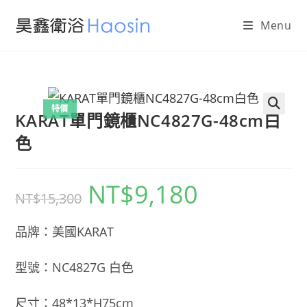
Skip
Menu
to
content
特價
KARAT單門鏡櫃NC4827G-48cm白
🔍
色
NT$
9,180
原
目
NT$
15,300
始
前
價
價
格：
格：
NT$15,300。
NT$9,180。
品牌：美國KARAT
型號：NC4827G 白色
尺寸：48*13*H75cm