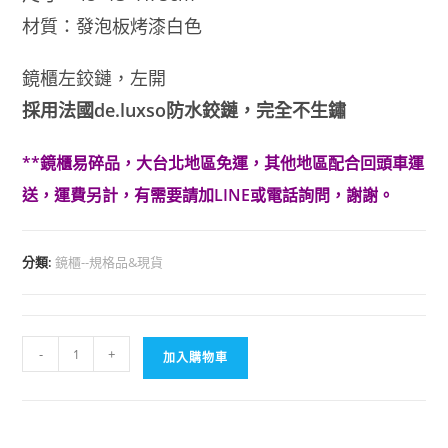
材質：發泡板烤漆白色
鏡櫃左鉸鏈，左開
採用法國de.luxso防水鉸鏈，完全不生鏽
**鏡櫃易碎品，大台北地區免運，其他地區配合回頭車運
送，運費另計，有需要請加LINE或電話詢問，謝謝。
分類:
鏡櫃--規格品&現貨
KARAT
-
+
加入購物車
單
門
鏡
櫃