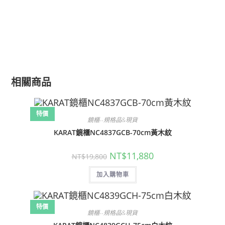
相關商品
特價
鏡櫃--規格品&現貨
KARAT鏡櫃NC4837GCB-70cm黃木紋
原
目
NT$
11,880
NT$
19,800
始
前
價
價
加入購物車
格：
格：
NT$19,800。
NT$11,880。
特價
鏡櫃--規格品&現貨