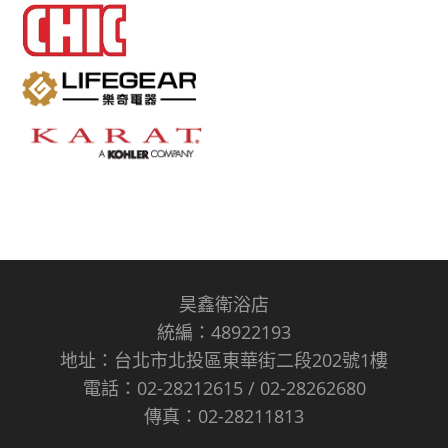
昊鑫衛浴店
統編：48922193
地址：台北市北投區東華街二段202號1樓
電話：02-28212615 / 02-28262680
傳真：02-28211813