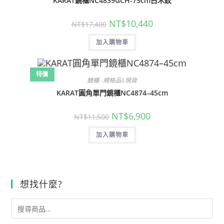
KARAT鏡櫃NC4839GCH-75cm白木紋
原
目
NT$
10,440
NT$
17,400
始
前
價
價
加入購物車
格：
格：
NT$17,400。
NT$10,440。
特價
鏡櫃--規格品&現貨
KARAT圓角單門鏡櫃NC4874–45cm
原
目
NT$
6,900
NT$
11,500
始
前
價
價
加入購物車
格：
格：
NT$11,500。
NT$6,900。
想找什麼?