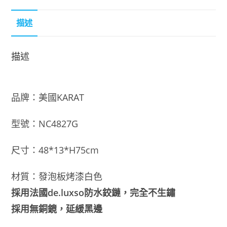
NC4827G-
描述
48cm
白
色
描述
數
量
品牌：美國KARAT
型號：NC4827G
尺寸：48*13*H75cm
材質：發泡板烤漆白色
採用法國de.luxso防水鉸鏈，完全不生鏽
採用無銅鏡，延緩黑邊