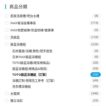
商品分類
廚房洗碗槽/吧台水槽
(8)
INAX衛浴設備專區
(115)
INAX地壁磁磚/保溫地磚/健康磚
(0)
洗臉盆
(133)
臉盆浴櫃組
(226)
石材臺面/浴櫃 顏色/把手造型
(6)
日本INAX臉盆浴櫃組
(6)
TOTO臉盆浴櫃(現貨規格品)
(20)
面盆浴櫃組(規格品&現貨)
(59)
TOTO臉盆浴櫃組（訂製）
(58)
浴櫃訂制-現場完工參考（訂製）
(49)
洗衣槽浴櫃組
(30)
水龍頭
(346)
獨立浴缸
(33)