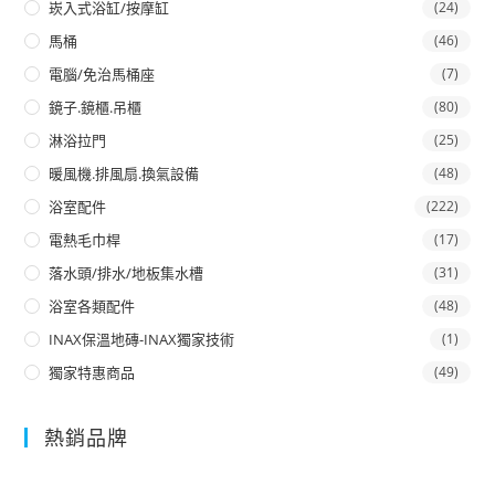
崁入式浴缸/按摩缸
(24)
馬桶
(46)
電腦/免治馬桶座
(7)
鏡子.鏡櫃.吊櫃
(80)
淋浴拉門
(25)
暖風機.排風扇.換氣設備
(48)
浴室配件
(222)
電熱毛巾桿
(17)
落水頭/排水/地板集水槽
(31)
浴室各類配件
(48)
INAX保溫地磚-INAX獨家技術
(1)
獨家特惠商品
(49)
熱銷品牌