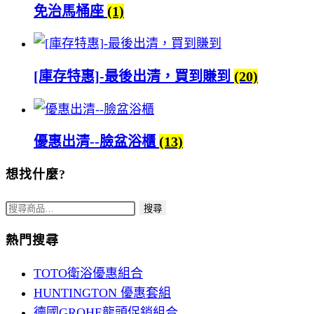
免治馬桶座
(1)
[庫存特惠]-最後出清，買到賺到
(20)
優惠出清--臉盆浴櫃
(13)
想找什麼?
搜
搜尋
尋
熱門搜尋
關
鍵
TOTO衛浴優惠組合
字:
HUNTINGTON 優惠套組
德國GROHE龍頭促銷組合