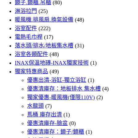
鏡子.鏡櫃.吊櫃
(80)
淋浴拉門
(25)
暖風機.排風扇.換氣設備
(48)
浴室配件
(222)
電熱毛巾桿
(17)
落水頭/排水/地板集水槽
(31)
浴室各類配件
(48)
INAX保溫地磚-INAX獨家技術
(1)
獨家特惠商品
(49)
優惠出清-浴缸-獨立浴缸
(1)
優惠清庫存：地板排水 集水槽
(4)
獨家優惠-暖風機(僅限110V)
(2)
水龍頭
(7)
馬桶 庫存出清
(1)
優惠清庫存-臉盆
(0)
優惠清庫存：鏡子/鏡櫃
(1)