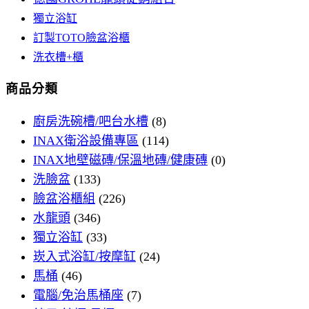
獨立浴缸
訂製TOTO臉盆浴櫃
洗衣槽+櫃
商品分類
廚房洗碗槽/吧台水槽
(8)
INAX衛浴設備專區
(114)
INAX地壁磁磚/保溫地磚/健康磚
(0)
洗臉盆
(133)
臉盆浴櫃組
(226)
水龍頭
(346)
獨立浴缸
(33)
崁入式浴缸/按摩缸
(24)
馬桶
(46)
電腦/免治馬桶座
(7)