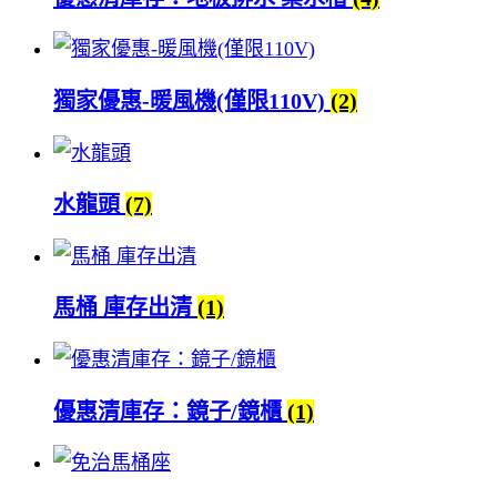
獨家優惠-暖風機(僅限110V)
(2)
水龍頭
(7)
馬桶 庫存出清
(1)
優惠清庫存：鏡子/鏡櫃
(1)