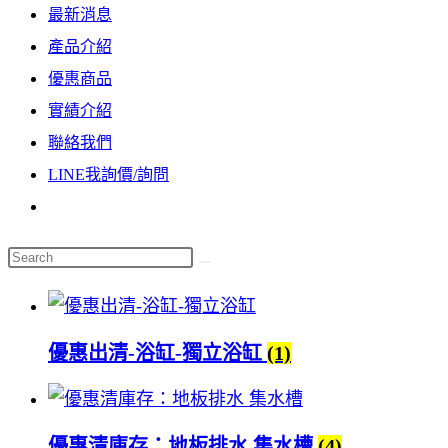
最新消息
the
產品介紹
search
優惠商品
panel.
實績介紹
聯絡我們
LINE我詢價/詢問
Toggle
website
Search
search
this
website
優惠出清-浴缸-獨立浴缸
(1)
優惠清庫存：地板排水 集水槽
(4)