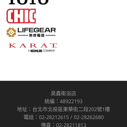
昊鑫衛浴店
統編：48922193
地址：台北市北投區東華街二段202號1樓
電話：02-28212615 / 02-28262680
傳真：02-28211813