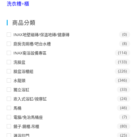
洗衣槽+櫃
商品分類
INAX地壁磁磚/保溫地磚/健康磚
(0)
廚房洗碗槽/吧台水槽
(8)
INAX衛浴設備專區
(114)
洗臉盆
(133)
臉盆浴櫃組
(226)
水龍頭
(346)
獨立浴缸
(33)
崁入式浴缸/按摩缸
(24)
馬桶
(46)
電腦/免治馬桶座
(7)
鏡子.鏡櫃.吊櫃
(80)
淋浴拉門
(25)