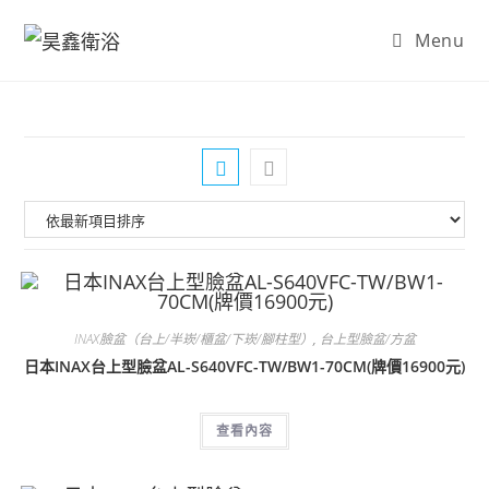
Skip
Menu
to
content
INAX臉盆（台上/半崁/櫃盆/下崁/腳柱型）
,
台上型臉盆/方盆
日本INAX台上型臉盆AL-S640VFC-TW/BW1-70CM(牌價16900元)
查看內容