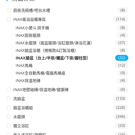
廚房洗碗槽/吧台水槽
(8)
INAX衛浴設備專區
(114)
INAX小便斗.烘手機
(8)
INAX廚房龍頭
(4)
INAX水龍頭（面盆龍頭/浴缸龍頭/淋浴花灑）
(37)
INAX臉盆浴櫃（規格款&訂製浴櫃）
(8)
INAX臉盆（台上/半崁/櫃盆/下崁/腳柱型）
(32)
INAX馬桶
(12)
INAX全自動馬桶/電腦馬桶座
(9)
INAX保溫地磚
(4)
INAX地壁磁磚/保溫地磚/健康磚
(0)
洗臉盆
(133)
臉盆浴櫃組
(226)
水龍頭
(346)
獨立浴缸
(33)
崁入式浴缸/按摩缸
(24)