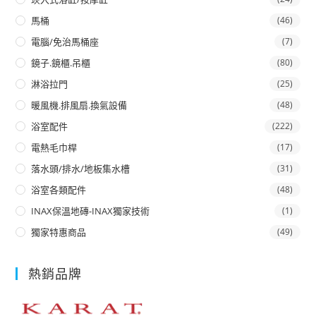
馬桶
(46)
電腦/免治馬桶座
(7)
鏡子.鏡櫃.吊櫃
(80)
淋浴拉門
(25)
暖風機.排風扇.換氣設備
(48)
浴室配件
(222)
電熱毛巾桿
(17)
落水頭/排水/地板集水槽
(31)
浴室各類配件
(48)
INAX保溫地磚-INAX獨家技術
(1)
獨家特惠商品
(49)
熱銷品牌