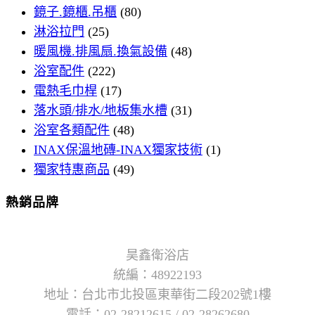
鏡子.鏡櫃.吊櫃
(80)
淋浴拉門
(25)
暖風機.排風扇.換氣設備
(48)
浴室配件
(222)
電熱毛巾桿
(17)
落水頭/排水/地板集水槽
(31)
浴室各類配件
(48)
INAX保溫地磚-INAX獨家技術
(1)
獨家特惠商品
(49)
熱銷品牌
昊鑫衛浴店
統編：48922193
地址：台北市北投區東華街二段202號1樓
電話：02-28212615 / 02-28262680