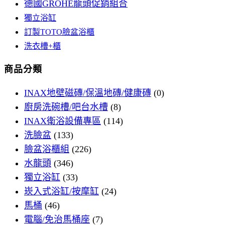
德國GROHE龍頭促銷組合
獨立浴缸
訂製TOTO臉盆浴櫃
洗衣槽+櫃
商品分類
INAX地壁磁磚/保溫地磚/健康磚
(0)
廚房洗碗槽/吧台水槽
(8)
INAX衛浴設備專區
(114)
洗臉盆
(133)
臉盆浴櫃組
(226)
水龍頭
(346)
獨立浴缸
(33)
崁入式浴缸/按摩缸
(24)
馬桶
(46)
電腦/免治馬桶座
(7)