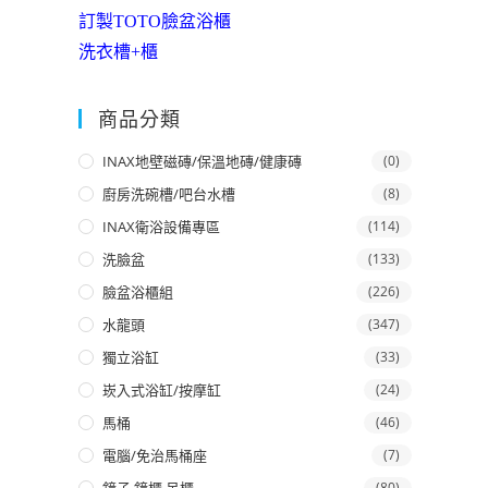
訂製TOTO臉盆浴櫃
洗衣槽+櫃
商品分類
INAX地壁磁磚/保溫地磚/健康磚
(0)
廚房洗碗槽/吧台水槽
(8)
INAX衛浴設備專區
(114)
洗臉盆
(133)
臉盆浴櫃組
(226)
水龍頭
(347)
獨立浴缸
(33)
崁入式浴缸/按摩缸
(24)
馬桶
(46)
電腦/免治馬桶座
(7)
(80)