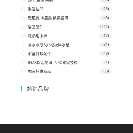
鏡子.鏡櫃.吊櫃
淋浴拉門
(25)
暖風機.排風扇.換氣設備
(48)
浴室配件
(222)
電熱毛巾桿
(17)
落水頭/排水/地板集水槽
(31)
浴室各類配件
(48)
INAX保溫地磚-INAX獨家技術
(1)
獨家特惠商品
(50)
熱銷品牌