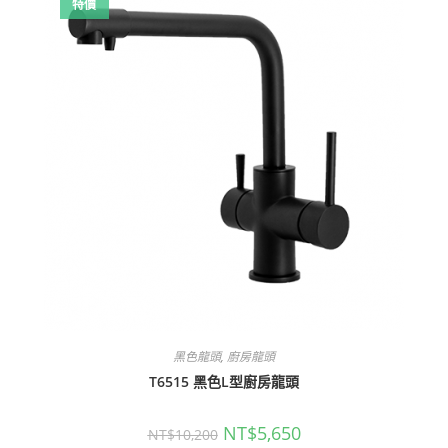
特價
黑色龍頭
,
廚房龍頭
T6515 黑色L型廚房龍頭
原
目
NT$
5,650
NT$
10,200
始
前