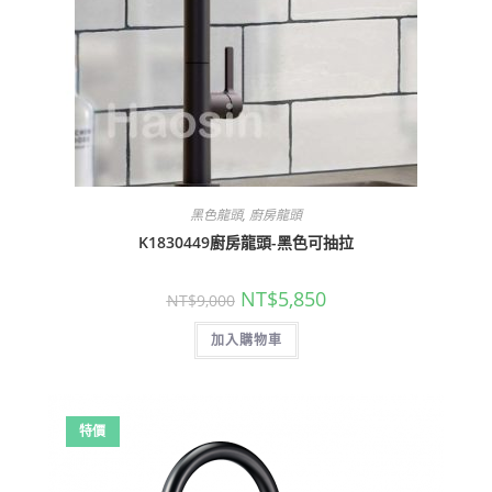
黑色龍頭
,
廚房龍頭
K1830449廚房龍頭-黑色可抽拉
原
目
NT$
5,850
NT$
9,000
始
前
價
價
加入購物車
格：
格：
NT$9,000。
NT$5,850。
特價