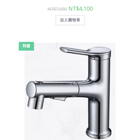
原
目
NT$
4,100
NT$
7,000
始
前
價
價
加入購物車
格：
格：
NT$7,000。
NT$4,100。
特價