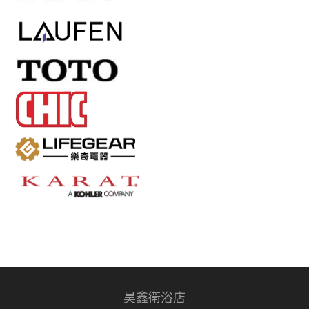
昊鑫衛浴店