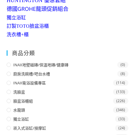
HUNTINGTON 優惠套組
德國GROHE龍頭促銷組合
獨立浴缸
訂製TOTO臉盆浴櫃
洗衣槽+櫃
商品分類
INAX地壁磁磚/保溫地磚/健康磚
(0)
廚房洗碗槽/吧台水槽
(8)
INAX衛浴設備專區
(114)
洗臉盆
(133)
臉盆浴櫃組
(226)
水龍頭
(346)
獨立浴缸
(33)
崁入式浴缸/按摩缸
(24)