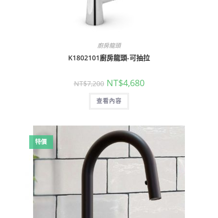
廚房龍頭
K1802101廚房龍頭-可抽拉
原
目
NT$
4,680
NT$
7,200
始
前
價
價
查看內容
格：
格：
NT$7,200。
NT$4,680。
特價