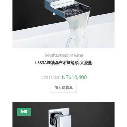
埋牆式面盆龍頭/淋浴龍頭
L833A埋牆瀑布浴缸龍頭-大流量
原
目
NT$
10,400
NT$
18,000
始
前
價
價
加入購物車
格：
格：
NT$18,000。
NT$10,400。
特價