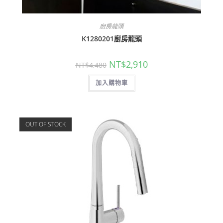
廚房龍頭
K1280201廚房龍頭
原
目
NT$
2,910
NT$
4,480
始
前
價
價
加入購物車
格：
格：
NT$4,480。
NT$2,910。
OUT OF STOCK