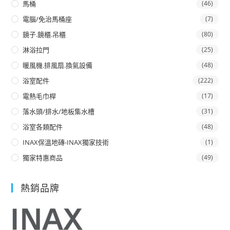
馬桶
(46)
電腦/免治馬桶座
(7)
鏡子.鏡櫃.吊櫃
(80)
淋浴拉門
(25)
暖風機.排風扇.換氣設備
(48)
浴室配件
(222)
電熱毛巾桿
(17)
落水頭/排水/地板集水槽
(31)
浴室各類配件
(48)
INAX保溫地磚-INAX獨家技術
(1)
獨家特惠商品
(49)
熱銷品牌