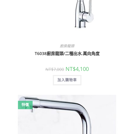
廚房龍頭
T6038廚房龍頭/二種出水.萬向角度
原
目
NT$
4,100
NT$
7,000
始
前
價
價
加入購物車
格：
格：
NT$7,000。
NT$4,100。
特價