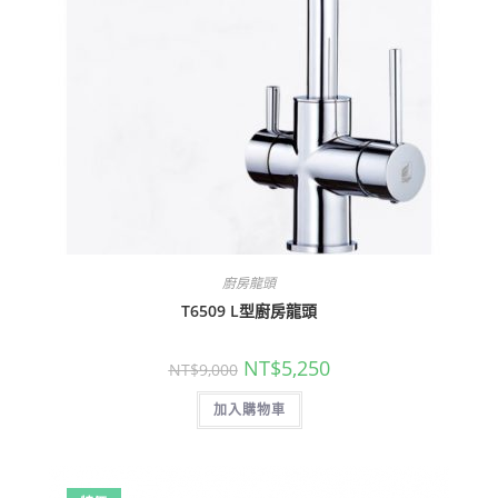
廚房龍頭
T6509 L型廚房龍頭
原
目
NT$
5,250
NT$
9,000
始
前
價
價
加入購物車
格：
格：
NT$9,000。
NT$5,250。