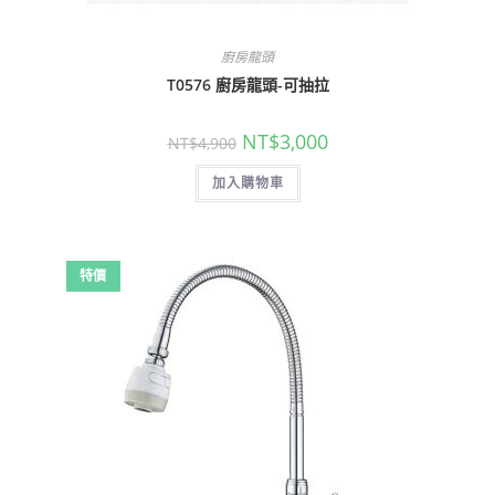
廚房龍頭
T0576 廚房龍頭-可抽拉
原
目
NT$
3,000
NT$
4,900
始
前
價
價
加入購物車
格：
格：
NT$4,900。
NT$3,000。
特價