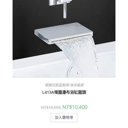
埋牆式面盆龍頭/淋浴龍頭
L413A埋牆瀑布浴缸龍頭
原
目
NT$
10,400
NT$
18,000
始
前
價
價
加入購物車
格：
格：
NT$18,000。
NT$10,400。