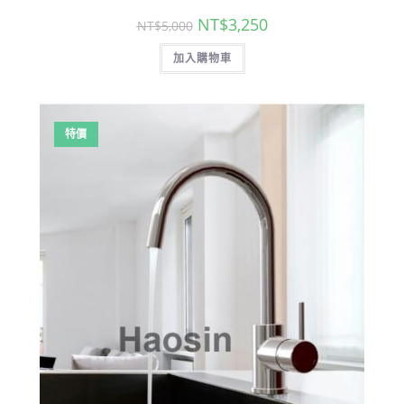
原
目
NT$
3,250
NT$
5,000
始
前
價
價
加入購物車
格：
格：
NT$5,000。
NT$3,250。
特價