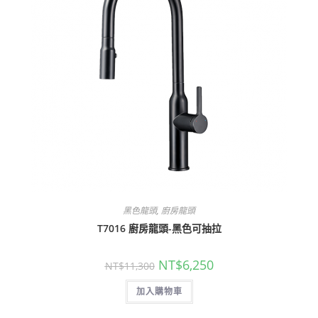
黑色龍頭
,
廚房龍頭
T7016 廚房龍頭-黑色可抽拉
原
目
NT$
6,250
NT$
11,300
始
前
價
價
加入購物車
格：
格：
NT$11,300。
NT$6,250。